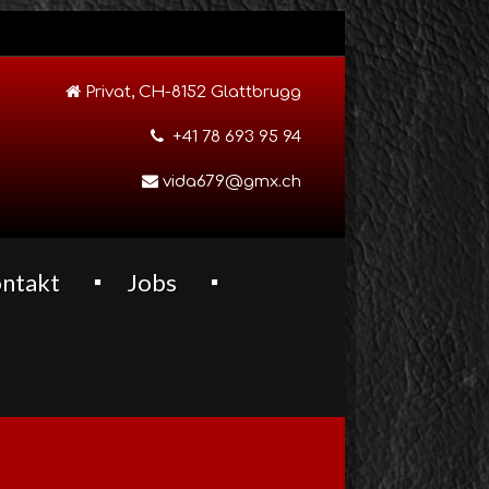
Privat, CH-8152 Glattbrugg
+41 78 693 95 94
vida679@gmx.ch
ntakt
Jobs