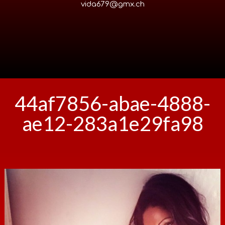
vida679@gmx.ch
44af7856-abae-4888-
ae12-283a1e29fa98