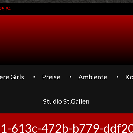
95 94
ere Girls
Preise
Ambiente
Ko
Studio St.Gallen
1-613c-472b-b779-ddf2