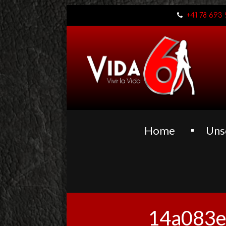
+41 78 693 
Home
Uns
14a083e