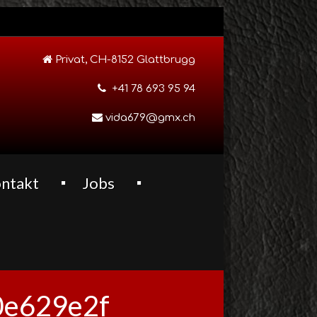
Privat, CH-8152 Glattbrugg
+41 78 693 95 94
vida679@gmx.ch
ntakt
Jobs
0e629e2f