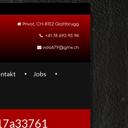
Privat, CH-8152 Glattbrugg
+41 78 693 95 94
vida679@gmx.ch
ntakt
Jobs
17a33761