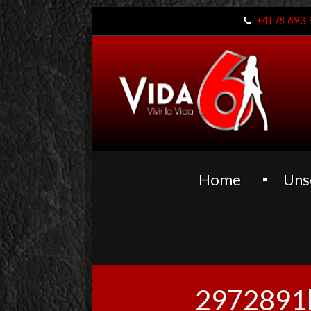
+41 78 693 
Home
Uns
2972891