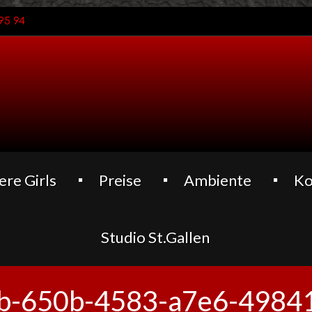
95 94
ere Girls
Preise
Ambiente
Ko
Studio St.Gallen
b-650b-4583-a7e6-4984