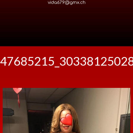
vida679@gmx.ch
47685215_3033812502