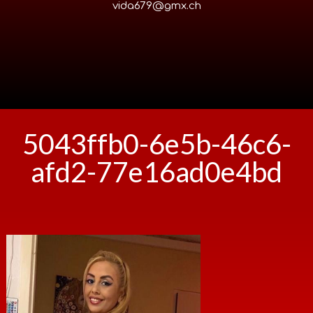
vida679@gmx.ch
5043ffb0-6e5b-46c6-
afd2-77e16ad0e4bd