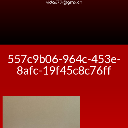
vida679@gmx.ch
557c9b06-964c-453e-
8afc-19f45c8c76ff