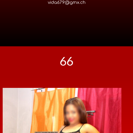
vida679@gmx.ch
66