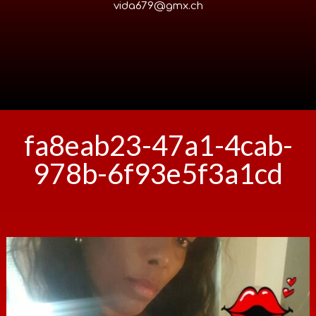
vida679@gmx.ch
fa8eab23-47a1-4cab-
978b-6f93e5f3a1cd