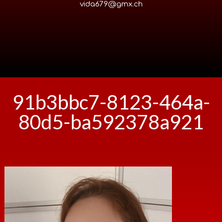
vida679@gmx.ch
91b3bbc7-8123-464a-
80d5-ba592378a921